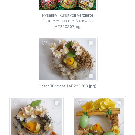
Pysanky, kunstvoll verzierte
Ostereier aus der Bukowina
(AE220307.jpg)
Oster-Türkranz (AE220308.jpg)