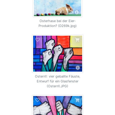
Osterhase bei der Eier-
Produktion? (D269k.jpg)
Ostern1: vier geballte Fäuste,
Entwurf für ein Glasfenster
(Ostern1.JPG)