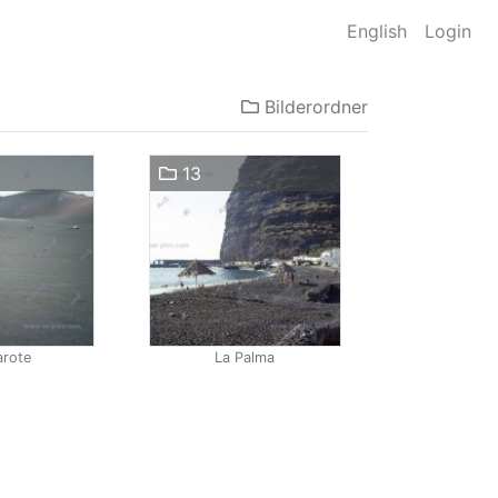
English
Login
Bilderordner
13
arote
La Palma