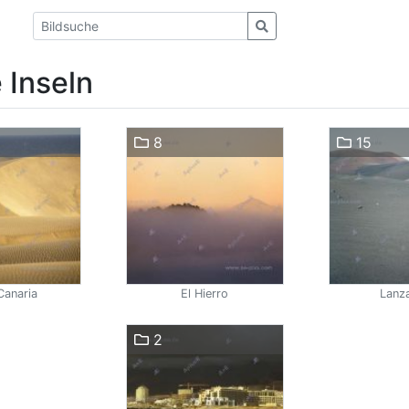
 Inseln
8
15
Canaria
El Hierro
Lanz
2