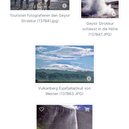
Touristen fotografieren den Geysir
Strokkur (137B41.jpg)
Geysir Strokkur
schiesst in die Höhe
(137B47.JPG)
Vulkanberg Eyjafjallajökull von
Westen (137B63.JPG)