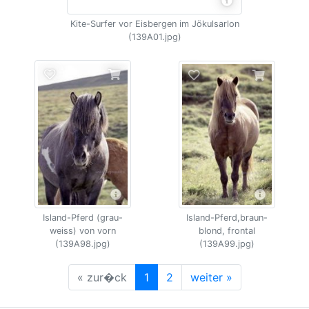
Kite-Surfer vor Eisbergen im Jökulsarlon
(139A01.jpg)
Island-Pferd,braun-
Island-Pferd (grau-
blond, frontal
weiss) von vorn
(139A99.jpg)
(139A98.jpg)
« zur�ck
1
2
weiter »