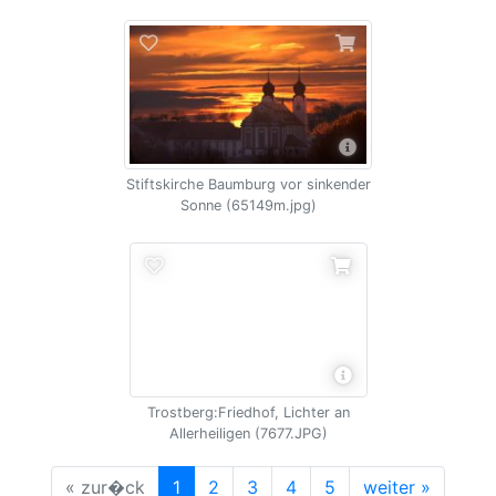
Stiftskirche Baumburg vor sinkender
Sonne (65149m.jpg)
Trostberg:Friedhof, Lichter an
Allerheiligen (7677.JPG)
« zur�ck
1
2
3
4
5
weiter »