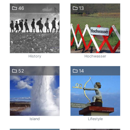
46
13
History
Hochwasser
52
14
Island
Lifestyle