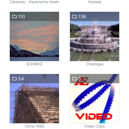
Canarias - Kanarische Inseln
Kanada
110
136
SCHWEIZ
Chiemgau
54
5
China 1980
Video-Clips