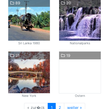
89
20
Sri Lanka 1980
Nationalparks
31
19
New York
Ostern
« zur�ck
1
2
weiter »