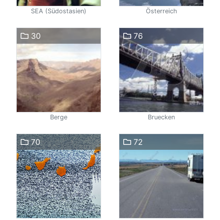
SEA (Südostasien)
Österreich
30
76
Berge
Bruecken
70
72