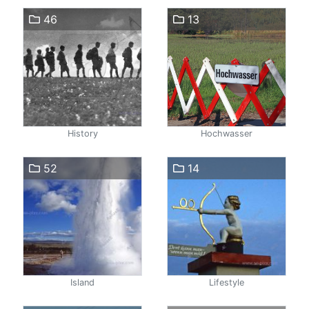
46
13
History
Hochwasser
52
14
Island
Lifestyle