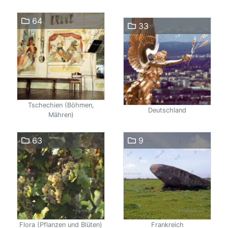
64
33
Tschechien (Böhmen,
Deutschland
Mähren)
63
9
Flora (Pflanzen und Blüten)
Frankreich