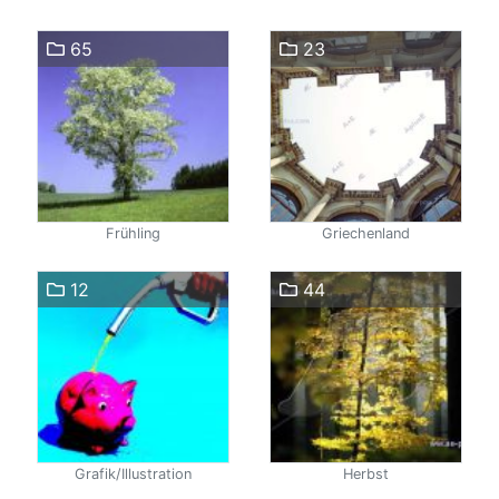
65
23
Frühling
Griechenland
12
44
Grafik/Illustration
Herbst