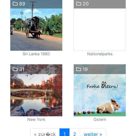
89
20
Sri Lanka 1980
Nationalparks
31
19
New York
Ostern
« zur�ck
1
2
weiter »