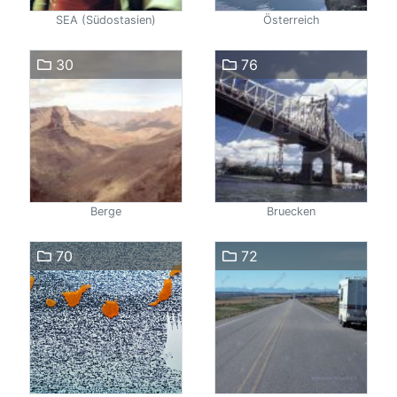
SEA (Südostasien)
Österreich
30
76
Berge
Bruecken
70
72