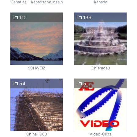
Canarias - Kanarische Inseln
Kanada
110
136
SCHWEIZ
Chiemgau
54
5
China 1980
Video-Clips