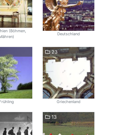
hien (Böhmen,
Deutschland
Mähren)
23
Frühling
Griechenland
13