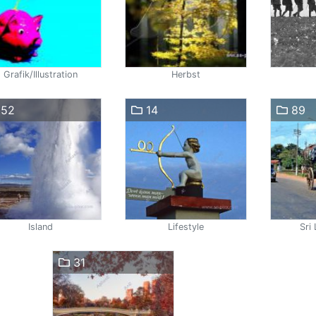
Grafik/Illustration
Herbst
52
14
89
Island
Lifestyle
Sri
31