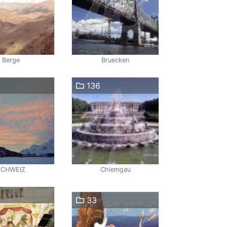
Berge
Bruecken
136
SCHWEIZ
Chiemgau
33