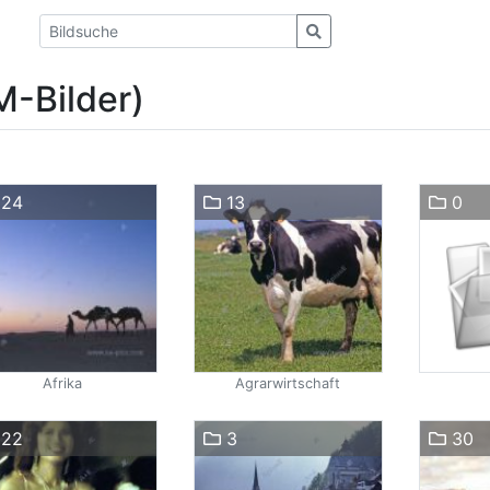
M-Bilder)
24
13
0
Afrika
Agrarwirtschaft
22
3
30