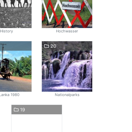
History
Hochwasser
20
 Lanka 1980
Nationalparks
19