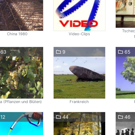
Tschec
China 1980
Video-Clips
63
9
65
a (Pflanzen und Blüten)
Frankreich
12
44
46