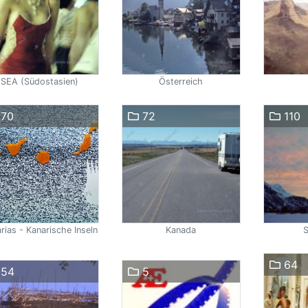
SEA (Südostasien)
Österreich
70
72
110
rias - Kanarische Inseln
Kanada
64
54
5